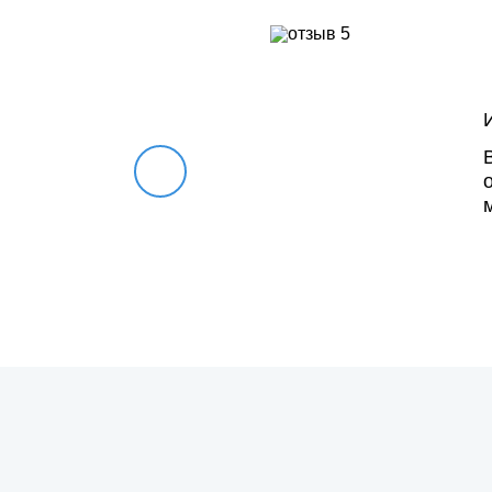
ю!
ого
йших