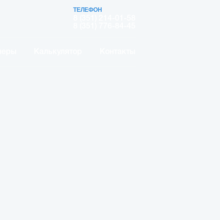
ТЕЛЕФОН
8 (351) 214-01-58
8 (351) 776-84-45
неры
Калькулятор
Контакты